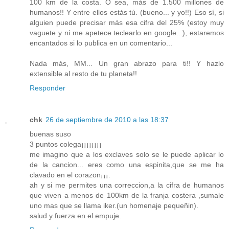
100 km de la costa. O sea, más de 1.500 millones de
humanos!! Y entre ellos estás tú. (bueno... y yo!!) Eso sí, si
alguien puede precisar más esa cifra del 25% (estoy muy
vaguete y ni me apetece teclearlo en google...), estaremos
encantados si lo publica en un comentario...
Nada más, MM... Un gran abrazo para ti!! Y hazlo
extensible al resto de tu planeta!!
Responder
chk
26 de septiembre de 2010 a las 18:37
buenas suso
3 puntos colega¡¡¡¡¡¡¡¡
me imagino que a los exclaves solo se le puede aplicar lo
de la cancion... eres como una espinita,que se me ha
clavado en el corazon¡¡¡.
ah y si me permites una correccion,a la cifra de humanos
que viven a menos de 100km de la franja costera ,sumale
uno mas que se llama iker.(un homenaje pequeñin).
salud y fuerza en el empuje.