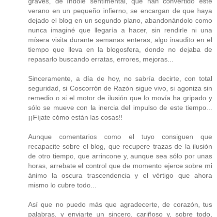
graves, de índole sentimental, que han convertido este
verano en un pequeño infierno, se encargan de que haya
dejado el blog en un segundo plano, abandonándolo como
nunca imaginé que llegaría a hacer, sin rendirle ni una
mísera visita durante semanas enteras, algo inaudito en el
tiempo que lleva en la blogosfera, donde no dejaba de
repasarlo buscando erratas, errores, mejoras...
Sinceramente, a día de hoy, no sabría decirte, con total
seguridad, si Coscorrón de Razón sigue vivo, si agoniza sin
remedio o si el motor de ilusión que lo movía ha gripado y
sólo se mueve con la inercia del impulso de este tiempo...
¡¡Fíjate cómo están las cosas!!
Aunque comentarios como el tuyo consiguen que
recapacite sobre el blog, que recupere trazas de la ilusión
de otro tiempo, que arrincone y, aunque sea sólo por unas
horas, arrebate el control que de momento ejerce sobre mi
ánimo la oscura trascendencia y el vértigo que ahora
mismo lo cubre todo...
Así que no puedo más que agradecerte, de corazón, tus
palabras, y enviarte un sincero, cariñoso y, sobre todo,