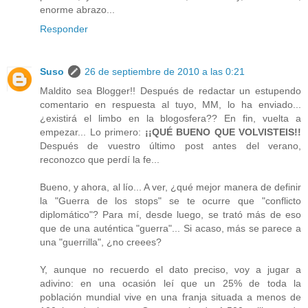
enorme abrazo...
Responder
Suso
26 de septiembre de 2010 a las 0:21
Maldito sea Blogger!! Después de redactar un estupendo
comentario en respuesta al tuyo, MM, lo ha enviado...
¿existirá el limbo en la blogosfera?? En fin, vuelta a
empezar... Lo primero:
¡¡QUÉ BUENO QUE VOLVISTEIS!!
Después de vuestro último post antes del verano,
reconozco que perdí la fe...
Bueno, y ahora, al lío... A ver, ¿qué mejor manera de definir
la "Guerra de los stops" se te ocurre que "conflicto
diplomático"? Para mí, desde luego, se trató más de eso
que de una auténtica "guerra"... Si acaso, más se parece a
una "guerrilla", ¿no creees?
Y, aunque no recuerdo el dato preciso, voy a jugar a
adivino: en una ocasión leí que un 25% de toda la
población mundial vive en una franja situada a menos de